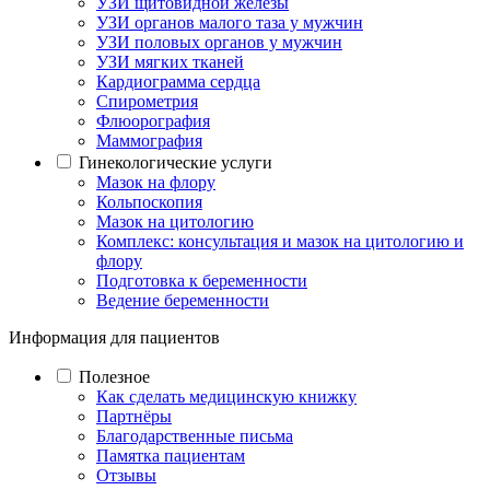
УЗИ щитовидной железы
УЗИ органов малого таза у мужчин
УЗИ половых органов у мужчин
УЗИ мягких тканей
Кардиограмма сердца
Спирометрия
Флюорография
Маммография
Гинекологические услуги
Мазок на флору
Кольпоскопия
Мазок на цитологию
Комплекс: консультация и мазок на цитологию и
флору
Подготовка к беременности
Ведение беременности
Информация для пациентов
Полезное
Как сделать медицинскую книжку
Партнёры
Благодарственные письма
Памятка пациентам
Отзывы