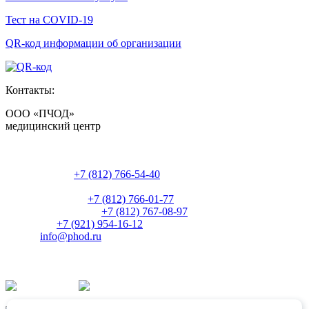
Тест на COVID-19
QR-код информации об организации
Контакты:
ООО «ПЧОД»
медицинский центр
Россия, Санкт-Петербург,
ул. Боровая, д. 84
Регистратура:
+7 (812) 766-54-40
Часы работы: 9:00-17:00 пн-пт
Администрация:
+7 (812) 766-01-77
Главный бухгалтер:
+7 (812) 767-08-97
Директор:
+7 (921) 954-16-12
E-mail:
info@phod.ru
Наши группы в социальных сетях:
ВКонтакте
Одноклассники