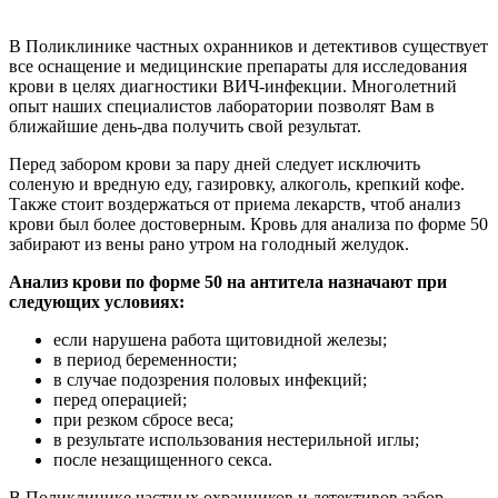
В Поликлинике частных охранников и детективов существует
все оснащение и медицинские препараты для исследования
крови в целях диагностики ВИЧ-инфекции. Многолетний
опыт наших специалистов лаборатории позволят Вам в
ближайшие день-два получить свой результат.
Перед забором крови за пару дней следует исключить
соленую и вредную еду, газировку, алкоголь, крепкий кофе.
Также стоит воздержаться от приема лекарств, чтоб анализ
крови был более достоверным. Кровь для анализа по форме 50
забирают из вены рано утром на голодный желудок.
Анализ крови по форме 50 на антитела назначают при
следующих условиях:
если нарушена работа щитовидной железы;
в период беременности;
в случае подозрения половых инфекций;
перед операцией;
при резком сбросе веса;
в результате использования нестерильной иглы;
после незащищенного секса.
В Поликлинике частных охранников и детективов забор