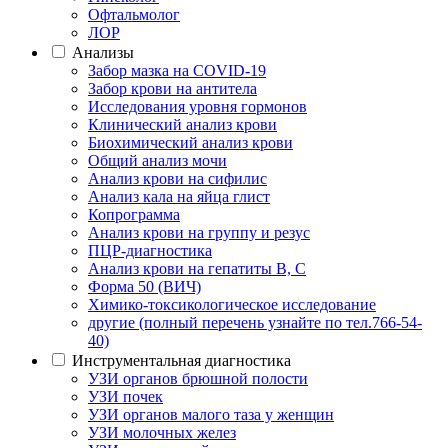
Офтальмолог
ЛОР
Анализы
Забор мазка на COVID-19
Забор крови на антитела
Исследования уровня гормонов
Клинический анализ крови
Биохимический анализ крови
Общий анализ мочи
Анализ крови на сифилис
Анализ кала на яйца глист
Копрограмма
Анализ крови на группу и резус
ПЦР-диагностика
Анализ крови на гепатиты B, C
Форма 50 (ВИЧ)
Химико-токсикологическое исследование
другие (полный перечень узнайте по тел.766-54-
40)
Инструментальная диагностика
УЗИ органов брюшной полости
УЗИ почек
УЗИ органов малого таза у женщин
УЗИ молочных желез