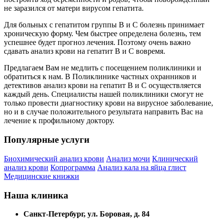
не заразился от матери вирусом гепатита.
Для больных с гепатитом группы В и С болезнь принимает
хроническую форму. Чем быстрее определена болезнь, тем
успешнее будет прогноз лечения. Поэтому очень важно
сдавать анализ крови на гепатит В и С вовремя.
Предлагаем Вам не медлить с посещением поликлиники и
обратиться к нам. В Поликлинике частных охранников и
детективов анализ крови на гепатит В и С осуществляется
каждый день. Специалисты нашей поликлиники смогут не
только провести диагностику крови на вирусное заболевание,
но и в случае положительного результата направить Вас на
лечение к профильному доктору.
Популярные услуги
Биохимический анализ крови
Анализ мочи
Клинический
анализ крови
Копрограмма
Анализ кала на яйца глист
Медицинские книжки
Наша клиника
Санкт-Петербург, ул. Боровая, д. 84