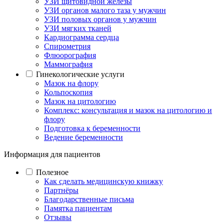
УЗИ щитовидной железы
УЗИ органов малого таза у мужчин
УЗИ половых органов у мужчин
УЗИ мягких тканей
Кардиограмма сердца
Спирометрия
Флюорография
Маммография
Гинекологические услуги
Мазок на флору
Кольпоскопия
Мазок на цитологию
Комплекс: консультация и мазок на цитологию и
флору
Подготовка к беременности
Ведение беременности
Информация для пациентов
Полезное
Как сделать медицинскую книжку
Партнёры
Благодарственные письма
Памятка пациентам
Отзывы