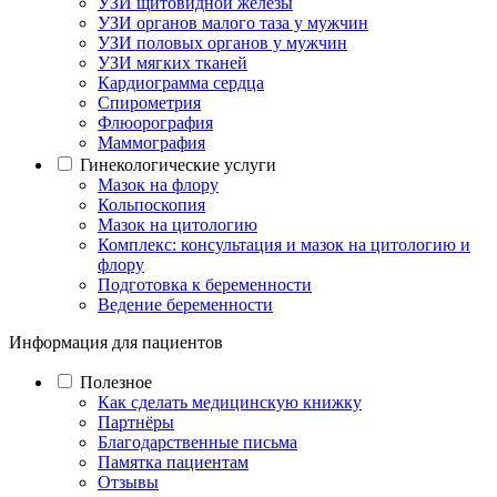
УЗИ щитовидной железы
УЗИ органов малого таза у мужчин
УЗИ половых органов у мужчин
УЗИ мягких тканей
Кардиограмма сердца
Спирометрия
Флюорография
Маммография
Гинекологические услуги
Мазок на флору
Кольпоскопия
Мазок на цитологию
Комплекс: консультация и мазок на цитологию и
флору
Подготовка к беременности
Ведение беременности
Информация для пациентов
Полезное
Как сделать медицинскую книжку
Партнёры
Благодарственные письма
Памятка пациентам
Отзывы