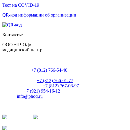
Тест на COVID-19
QR-код информации об организации
Контакты:
ООО «ПЧОД»
медицинский центр
Россия, Санкт-Петербург,
ул. Боровая, д. 84
Регистратура:
+7 (812) 766-54-40
Часы работы: 9:00-17:00 пн-пт
Администрация:
+7 (812) 766-01-77
Главный бухгалтер:
+7 (812) 767-08-97
Директор:
+7 (921) 954-16-12
E-mail:
info@phod.ru
Наши группы в социальных сетях:
ВКонтакте
Одноклассники
Facebook