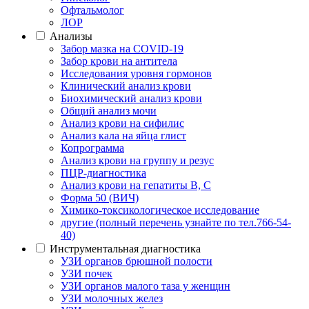
Офтальмолог
ЛОР
Анализы
Забор мазка на COVID-19
Забор крови на антитела
Исследования уровня гормонов
Клинический анализ крови
Биохимический анализ крови
Общий анализ мочи
Анализ крови на сифилис
Анализ кала на яйца глист
Копрограмма
Анализ крови на группу и резус
ПЦР-диагностика
Анализ крови на гепатиты B, C
Форма 50 (ВИЧ)
Химико-токсикологическое исследование
другие (полный перечень узнайте по тел.766-54-
40)
Инструментальная диагностика
УЗИ органов брюшной полости
УЗИ почек
УЗИ органов малого таза у женщин
УЗИ молочных желез