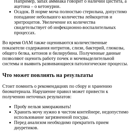
Например, запах аммиака говорит о наличии цистита, а
ацетона – о кетонурии.
Осадок. В норме моча полностью стерильна, допустимо
попадание небольшого количества лейкоцитов и
эритроцитов. Увеличение их количества
свидетельствует об инфекционно-воспалительных
процессах.
Во время ОАМ также оцениваются количественные
показатели содержания нитритов, слизи, бактерий, глюкозы,
общего белка, кетонов и билирубина. Полученные данные
позволяют оценить работу почек и мочевыделительной
системы и выявить развивающиеся патологические процессы.
Что может повлиять на результаты
Стоит помнить о рекомендациях по сбору и хранению
биоматериала. Нарушение правил может привести к
получению неточных результатов:
Пробу нельзя замораживать!
Хранить мочу нужно в чистом контейнере, недопустимо
использование загрязненной посуды.
Перед анализом необходимо прекратить прием
диуретиков.