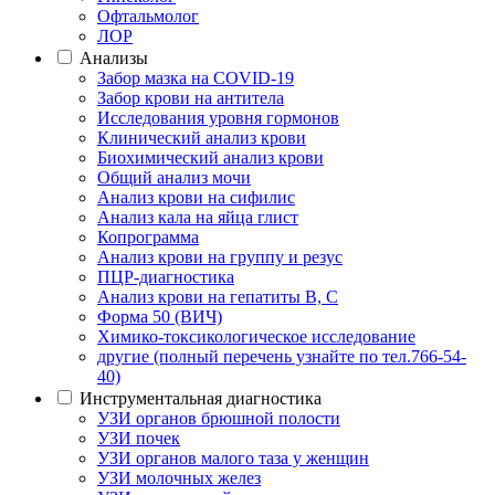
Офтальмолог
ЛОР
Анализы
Забор мазка на COVID-19
Забор крови на антитела
Исследования уровня гормонов
Клинический анализ крови
Биохимический анализ крови
Общий анализ мочи
Анализ крови на сифилис
Анализ кала на яйца глист
Копрограмма
Анализ крови на группу и резус
ПЦР-диагностика
Анализ крови на гепатиты B, C
Форма 50 (ВИЧ)
Химико-токсикологическое исследование
другие (полный перечень узнайте по тел.766-54-
40)
Инструментальная диагностика
УЗИ органов брюшной полости
УЗИ почек
УЗИ органов малого таза у женщин
УЗИ молочных желез