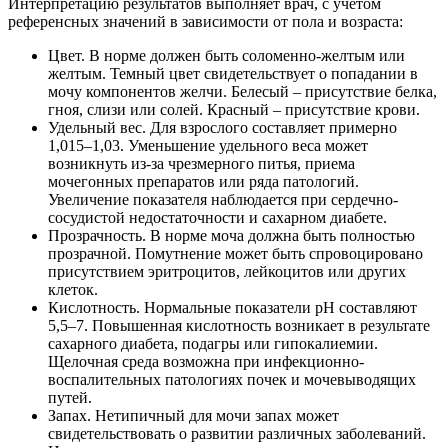
Интерпретацию результатов выполняет врач, с учетом
референсных значений в зависимости от пола и возраста:
Цвет. В норме должен быть соломенно-желтым или
желтым. Темный цвет свидетельствует о попадании в
мочу компонентов желчи. Белесый – присутствие белка,
гноя, слизи или солей. Красный – присутствие крови.
Удельный вес. Для взрослого составляет примерно
1,015–1,03. Уменьшение удельного веса может
возникнуть из-за чрезмерного питья, приема
мочегонных препаратов или ряда патологий.
Увеличение показателя наблюдается при сердечно-
сосудистой недостаточности и сахарном диабете.
Прозрачность. В норме моча должна быть полностью
прозрачной. Помутнение может быть спровоцировано
присутствием эритроцитов, лейкоцитов или других
клеток.
Кислотность. Нормальные показатели pH составляют
5,5–7. Повышенная кислотность возникает в результате
сахарного диабета, подагры или гипокалиемии.
Щелочная среда возможна при инфекционно-
воспалительных патологиях почек и мочевыводящих
путей.
Запах. Нетипичный для мочи запах может
свидетельствовать о развитии различных заболеваний.