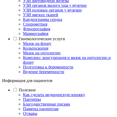
УЗИ щитовидной железы
УЗИ органов малого таза у мужчин
УЗИ половых органов у мужчин
УЗИ мягких тканей
Кардиограмма сердца
Спирометрия
Флюорография
Маммография
Гинекологические услуги
Мазок на флору
Кольпоскопия
Мазок на цитологию
Комплекс: консультация и мазок на цитологию и
флору
Подготовка к беременности
Ведение беременности
Информация для пациентов
Полезное
Как сделать медицинскую книжку
Партнёры
Благодарственные письма
Памятка пациентам
Отзывы