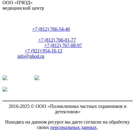
ООО «ПЧОД»
медицинский центр
Россия, Санкт-Петербург,
ул. Боровая, д. 84
Регистратура:
+7 (812) 766-54-40
Часы работы: 9:00-17:00 пн-пт
Администрация:
+7 (812) 766-01-77
Главный бухгалтер:
+7 (812) 767-08-97
Директор:
+7 (921) 954-16-12
E-mail:
info@phod.ru
Наши группы в социальных сетях:
ВКонтакте
Одноклассники
Facebook
2016-2025 © ООО «Поликлиника частных охранников и
детективов»
Находясь на данном ресурсе вы даете согласие на обработку
своих
персональных данных
.