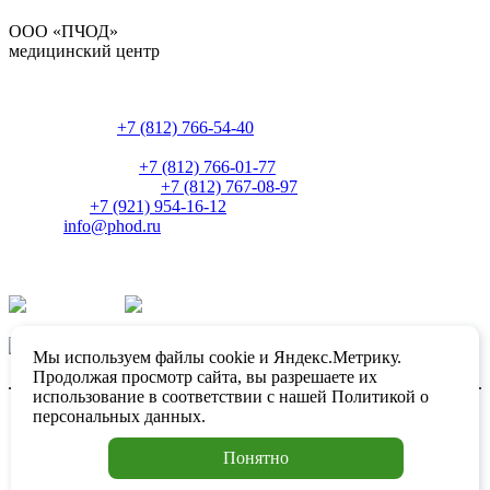
ООО «ПЧОД»
медицинский центр
Россия, Санкт-Петербург,
ул. Боровая, д. 84
Регистратура:
+7 (812) 766-54-40
Часы работы: 9:00-17:00 пн-пт
Администрация:
+7 (812) 766-01-77
Главный бухгалтер:
+7 (812) 767-08-97
Директор:
+7 (921) 954-16-12
E-mail:
info@phod.ru
Наши группы в социальных сетях:
ВКонтакте
Одноклассники
Facebook
Мы используем файлы cookie и Яндекс.Метрику.
Продолжая просмотр сайта, вы разрешаете их
использование в соответствии с нашей
Политикой о
2016-2025 © ООО «Поликлиника частных охранников и
персональных данных
.
детективов»
Понятно
Находясь на данном ресурсе вы даете согласие на обработку
своих
персональных данных
.